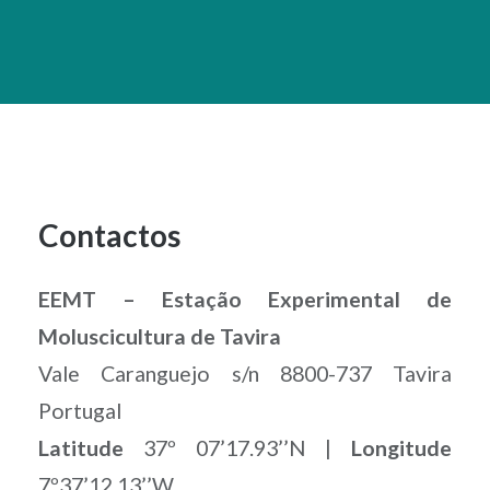
Contactos
EEMT – Estação Experimental de
Moluscicultura de Tavira
Vale Caranguejo s/n 8800-737 Tavira
Portugal
Latitude
37º 07’17.93’’N |
Longitude
7º37’12.13’’W