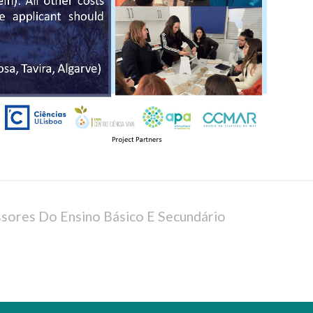
sores Do Ensino Básico E Secundário