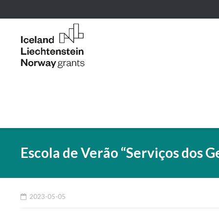
Skip
to
content
Escola de Verão “Serviços dos G
2023-05-05