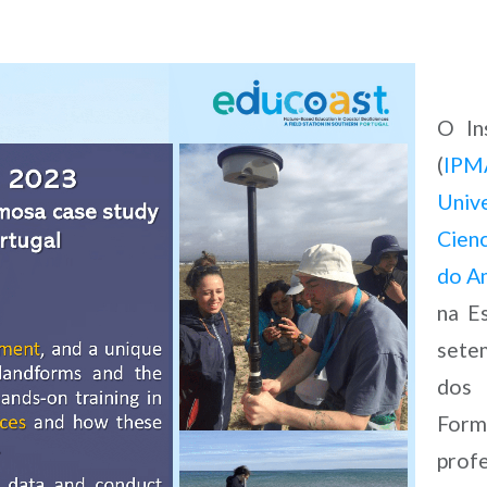
O In
(
IPM
Univ
Cien
do A
na E
sete
dos 
Form
prof