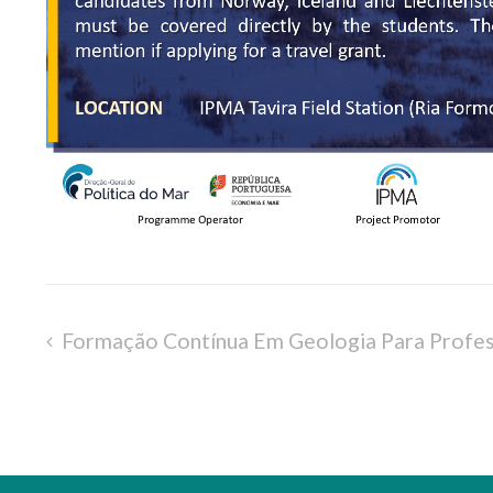
Formação Contínua Em Geologia Para Profes
Navegação
de