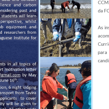
CCMA
da F
As in
acom
Curr
para
candi